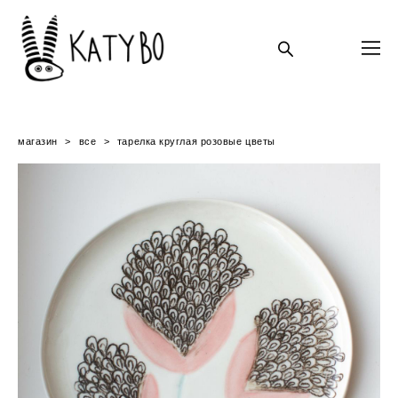
магазин
>
все
>
тарелка круглая розовые цветы