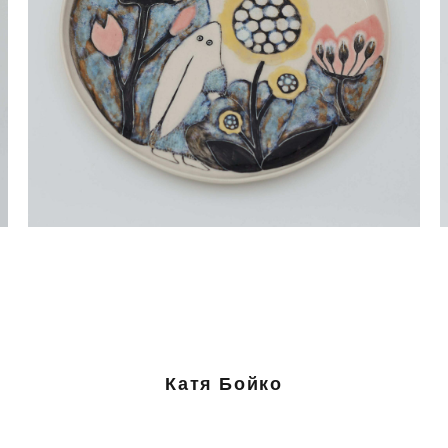
Тарелка Зайцы в розовых цветах, белая, большая
6 000 pуб.
Катя Бойко