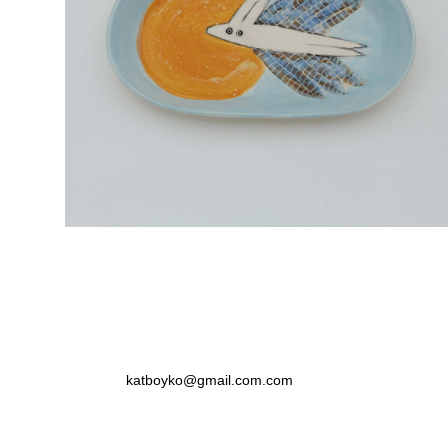
Тарелка Зайка в небе, малая белая
2 000 pуб.
katboyko@gmail.com.com