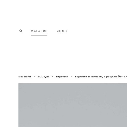
МАГАЗИН
МАГАЗИН
ИНФО
ИНФО
магазин
>
посуда
>
тарелки
>
тарелка в полете, средняя бела