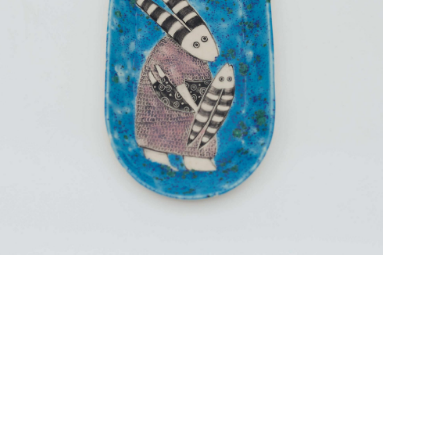
Тарелка мама Зайка и малыш, средняя белая
3 000 pуб.