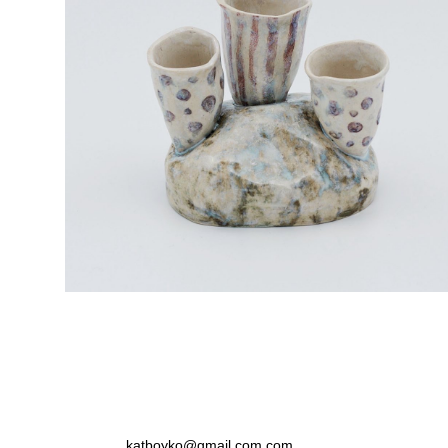
Подсвечник-ваза цветы на камне
4 500 pуб.
katboyko@gmail.com.com